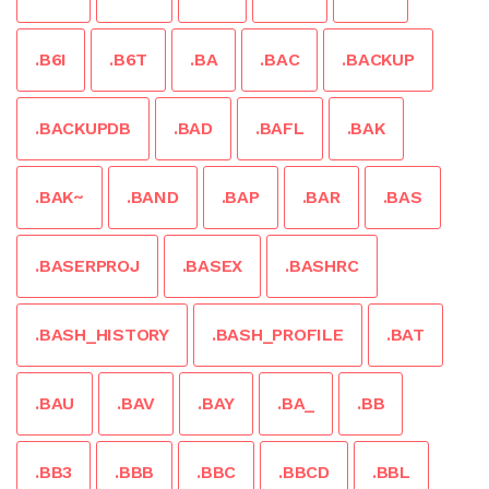
.B6I
.B6T
.BA
.BAC
.BACKUP
.BACKUPDB
.BAD
.BAFL
.BAK
.BAK~
.BAND
.BAP
.BAR
.BAS
.BASERPROJ
.BASEX
.BASHRC
.BASH_HISTORY
.BASH_PROFILE
.BAT
.BAU
.BAV
.BAY
.BA_
.BB
.BB3
.BBB
.BBC
.BBCD
.BBL