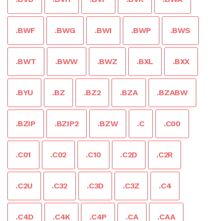
.BWF
.BWG
.BWI
.BWP
.BWS
.BWT
.BWW
.BWZ
.BXL
.BXX
.BYU
.BZ
.BZ2
.BZA
.BZABW
.BZIP
.BZIP2
.BZW
.C
.C00
.C01
.C02
.C10
.C2D
.C2R
.C2U
.C32
.C3D
.C3Z
.C4
.C4D
.C4K
.C4P
.CA
.CAA