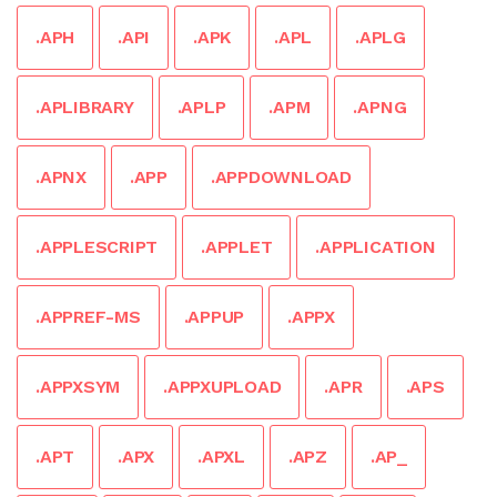
.APH
.API
.APK
.APL
.APLG
.APLIBRARY
.APLP
.APM
.APNG
.APNX
.APP
.APPDOWNLOAD
.APPLESCRIPT
.APPLET
.APPLICATION
.APPREF-MS
.APPUP
.APPX
.APPXSYM
.APPXUPLOAD
.APR
.APS
.APT
.APX
.APXL
.APZ
.AP_