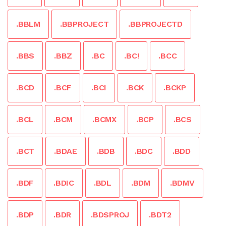
.BBLM
.BBPROJECT
.BBPROJECTD
.BBS
.BBZ
.BC
.BC!
.BCC
.BCD
.BCF
.BCI
.BCK
.BCKP
.BCL
.BCM
.BCMX
.BCP
.BCS
.BCT
.BDAE
.BDB
.BDC
.BDD
.BDF
.BDIC
.BDL
.BDM
.BDMV
.BDP
.BDR
.BDSPROJ
.BDT2