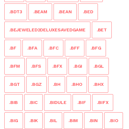
.BDT3
.BEAM
.BEAN
.BED
.BEJEWELED2DELUXESAVEDGAME
.BET
.BF
.BFA
.BFC
.BFF
.BFG
.BFM
.BFS
.BFX
.BGI
.BGL
.BGT
.BGZ
.BH
.BHO
.BHX
.BIB
.BIC
.BIDULE
.BIF
.BIFX
.BIG
.BIK
.BIL
.BIM
.BIN
.BIO