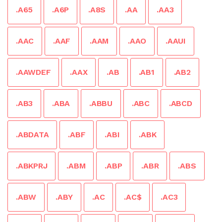
.A65
.A6P
.A8S
.AA
.AA3
.AAC
.AAF
.AAM
.AAO
.AAUI
.AAWDEF
.AAX
.AB
.AB1
.AB2
.AB3
.ABA
.ABBU
.ABC
.ABCD
.ABDATA
.ABF
.ABI
.ABK
.ABKPRJ
.ABM
.ABP
.ABR
.ABS
.ABW
.ABY
.AC
.AC$
.AC3