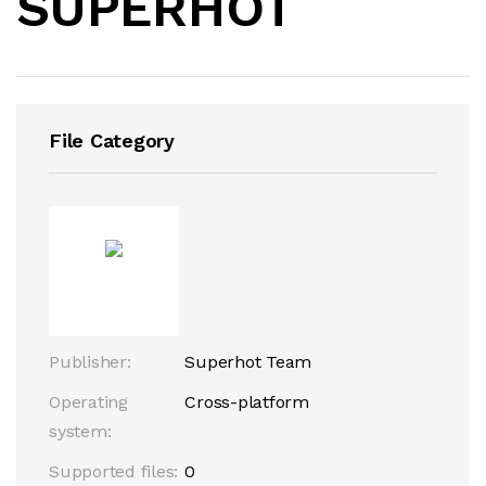
SUPERHOT
File Category
Publisher:
Superhot Team
Operating
Cross-platform
system:
Supported files:
0