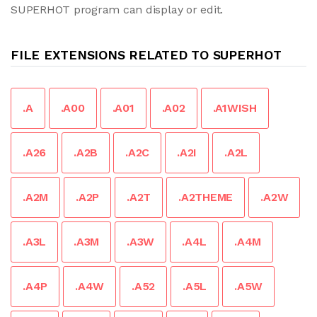
SUPERHOT program can display or edit.
FILE EXTENSIONS RELATED TO SUPERHOT
.A
.A00
.A01
.A02
.A1WISH
.A26
.A2B
.A2C
.A2I
.A2L
.A2M
.A2P
.A2T
.A2THEME
.A2W
.A3L
.A3M
.A3W
.A4L
.A4M
.A4P
.A4W
.A52
.A5L
.A5W