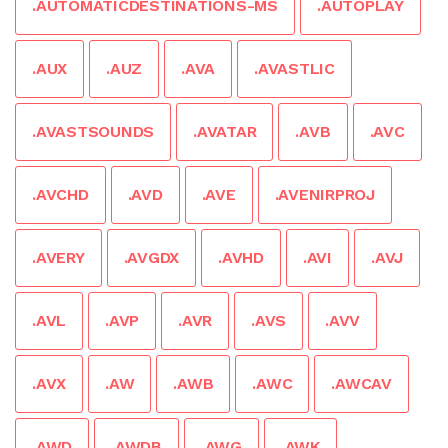
.AUTOMATICDESTINATIONS-MS
.AUTOPLAY
.AUX
.AUZ
.AVA
.AVASTLIC
.AVASTSOUNDS
.AVATAR
.AVB
.AVC
.AVCHD
.AVD
.AVE
.AVENIRPROJ
.AVERY
.AVGDX
.AVHD
.AVI
.AVJ
.AVL
.AVP
.AVR
.AVS
.AVV
.AVX
.AW
.AWB
.AWC
.AWCAV
.AWD
.AWDB
.AWG
.AWK