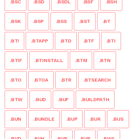
.BSC
.BSD
.BSDL
.BSF
.BSH
.BSK
.BSP
.BSS
.BST
.BT
.BT!
.BTAPP
.BTD
.BTF
.BTI
.BTIF
.BTINSTALL
.BTM
.BTN
.BTO
.BTOA
.BTR
.BTSEARCH
.BTW
.BUD
.BUF
.BUILDPATH
.BUN
.BUNDLE
.BUP
.BUR
.BUS
.BVD
.BVH
.BVP
.BVR
.BWA