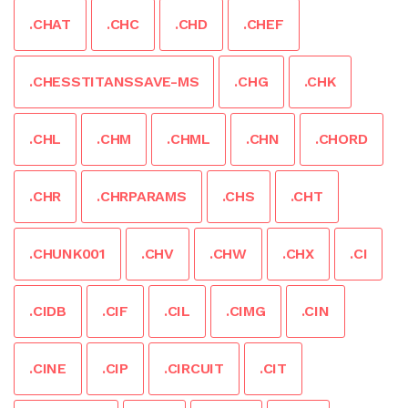
.CHAT
.CHC
.CHD
.CHEF
.CHESSTITANSSAVE-MS
.CHG
.CHK
.CHL
.CHM
.CHML
.CHN
.CHORD
.CHR
.CHRPARAMS
.CHS
.CHT
.CHUNK001
.CHV
.CHW
.CHX
.CI
.CIDB
.CIF
.CIL
.CIMG
.CIN
.CINE
.CIP
.CIRCUIT
.CIT