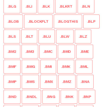
.BLG
.BLI
.BLK
.BLKRT
.BLN
.BLOB
.BLOCKPLT
.BLOGTHIS
.BLP
.BLS
.BLT
.BLU
.BLW
.BLZ
.BM2
.BM3
.BMC
.BMD
.BME
.BMF
.BMG
.BMI
.BMK
.BML
.BMP
.BMS
.BMX
.BMZ
.BNA
.BND
.BNDL
.BNG
.BNK
.BNP